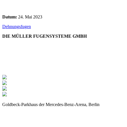
Datum:
24. Mai 2023
Dehnungsfugen
DIE MÜLLER FUGENSYSTEME GMBH
BERLIN, PARKHAUS
MERCEDES-BENZ-ARENA
Goldbeck-Parkhaus der Mercedes-Benz-Arena, Berlin
Montage von wasserdichten Fugenprofilen in verschiedenen
Bereichen wie Rampen, Ein- und Ausfahrten, sowie Treppenhaus-
und Aufzugsübergängen von Parkhäusern